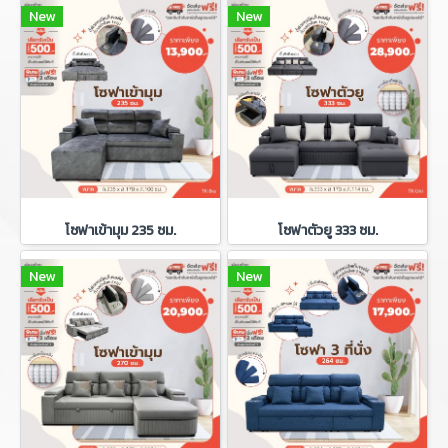
New
New
โซฟาเข้ามุม 235 ซม.
โซฟาตัวยู 333 ซม.
New
New