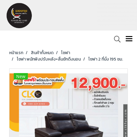
หน้าแรก
สินค้าทั้งหมด
โซฟา
โซฟา พนักพิงปรับหลัง+ลิ้นชักดึงนอน
โซฟา 2 ที่นั่ง 195 ซม.
New