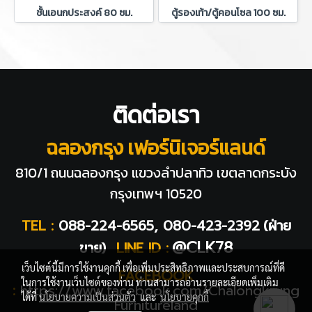
ชั้นเอนกประสงค์ 80 ซม.
ตู้รองเท้า/ตู้คอนโซล 100 ซม.
ติดต่อเรา
ฉลองกรุง เฟอร์นิเจอร์แลนด์
810/1 ถนนฉลองกรุง แขวงลำปลาทิว
เขตลาดกระบัง
กรุงเทพฯ 10520
TEL :
088-224-6565, 080-423-2392
(ฝ่าย
@CLK78
ขาย)
LINE ID :
เว็บไซต์นี้มีการใช้งานคุกกี้ เพื่อเพิ่มประสิทธิภาพและประสบการณ์ที่ดี
FACEBOOK
ในการใช้งานเว็บไซต์ของท่าน ท่านสามารถอ่านรายละเอียดเพิ่มเติม
:
https://www.facebook.com/Chalongkrung
ได้ที่
นโยบายความเป็นส่วนตัว
และ
นโยบายคุกกี้
Furnitureland