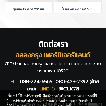
ตู้อเนกประสงค์ 120 ซม.
ชั้นเอนกประสงค์ 80 ซม.
ติดต่อเรา
ฉลองกรุง เฟอร์นิเจอร์แลนด์
810/1 ถนนฉลองกรุง แขวงลำปลาทิว
เขตลาดกระบัง
กรุงเทพฯ 10520
TEL :
088-224-6565, 080-423-2392
(ฝ่าย
@CLK78
ขาย)
LINE ID :
เว็บไซต์นี้มีการใช้งานคุกกี้ เพื่อเพิ่มประสิทธิภาพและประสบการณ์ที่ดี
FACEBOOK
ในการใช้งานเว็บไซต์ของท่าน ท่านสามารถอ่านรายละเอียดเพิ่มเติม
:
https://www.facebook.com/Chalongkrung
ได้ที่
นโยบายความเป็นส่วนตัว
และ
นโยบายคุกกี้