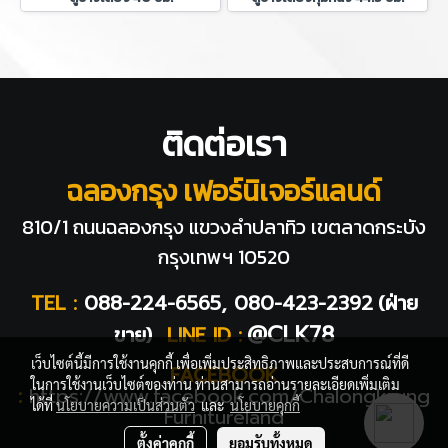
ติดต่อเรา
ฉลองกรุง เฟอร์นิเจอร์แลนด์
810/1 ถนนฉลองกรุง แขวงลำปลาทิว
เขตลาดกระบัง
กรุงเทพฯ 10520
TEL :
088-224-6565, 080-423-2392
(ฝ่าย
@CLK78
ขาย)
LINE ID :
เว็บไซต์นี้มีการใช้งานคุกกี้ เพื่อเพิ่มประสิทธิภาพและประสบการณ์ที่ดี
FACEBOOK
ในการใช้งานเว็บไซต์ของท่าน ท่านสามารถอ่านรายละเอียดเพิ่มเติม
:
https://www.facebook.com/Chalongkrung
ได้ที่
นโยบายความเป็นส่วนตัว
และ
นโยบายคุกกี้
Furnitureland
ตั้งค่าคุกกี้
ยอมรับทั้งหมด