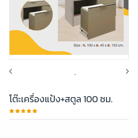
โต๊ะเครื่องแป้ง+สตูล 100 ซม.