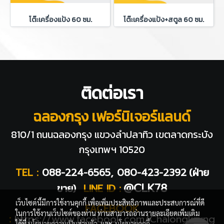
โต๊ะเครื่องแป้ง 60 ซม.
โต๊ะเครื่องแป้ง+สตูล 60 ซม.
ติดต่อเรา
ฉลองกรุง เฟอร์นิเจอร์แลนด์
810/1 ถนนฉลองกรุง แขวงลำปลาทิว
เขตลาดกระบัง
กรุงเทพฯ 10520
TEL :
088-224-6565, 080-423-2392
(ฝ่าย
@CLK78
ขาย)
LINE ID :
เว็บไซต์นี้มีการใช้งานคุกกี้ เพื่อเพิ่มประสิทธิภาพและประสบการณ์ที่ดี
FACEBOOK
ในการใช้งานเว็บไซต์ของท่าน ท่านสามารถอ่านรายละเอียดเพิ่มเติม
:
https://www.facebook.com/Chalongkrung
ได้ที่
นโยบายความเป็นส่วนตัว
และ
นโยบายคุกกี้