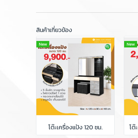
สินค้าเกี่ยวข้อง
New
New
โต๊ะเครื่องแป้ง 120 ซม.
โต๊