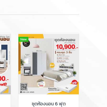
New
ชุดห้องนอน 6 ฟุต