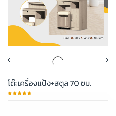
โต๊ะเครื่องแป้ง+สตูล 70 ซม.