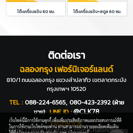
โต๊ะเครื่องแป้ง 60 ซม.
โต๊ะเครื่องแป้ง+สตูล 60 ซม.
ติดต่อเรา
ฉลองกรุง เฟอร์นิเจอร์แลนด์
810/1 ถนนฉลองกรุง แขวงลำปลาทิว
เขตลาดกระบัง
กรุงเทพฯ 10520
TEL :
088-224-6565, 080-423-2392
(ฝ่าย
@CLK78
ขาย)
LINE ID :
เว็บไซต์นี้มีการใช้งานคุกกี้ เพื่อเพิ่มประสิทธิภาพและประสบการณ์ที่ดี
FACEBOOK
ในการใช้งานเว็บไซต์ของท่าน ท่านสามารถอ่านรายละเอียดเพิ่มเติม
:
https://www.facebook.com/Chalongkrung
ได้ที่
นโยบายความเป็นส่วนตัว
และ
นโยบายคุกกี้