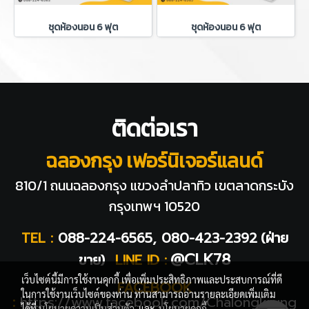
ชุดห้องนอน 6 ฟุต
ชุดห้องนอน 6 ฟุต
ติดต่อเรา
ฉลองกรุง เฟอร์นิเจอร์แลนด์
810/1 ถนนฉลองกรุง แขวงลำปลาทิว
เขตลาดกระบัง
กรุงเทพฯ 10520
TEL :
088-224-6565, 080-423-2392
(ฝ่าย
@CLK78
ขาย)
LINE ID :
เว็บไซต์นี้มีการใช้งานคุกกี้ เพื่อเพิ่มประสิทธิภาพและประสบการณ์ที่ดี
FACEBOOK
ในการใช้งานเว็บไซต์ของท่าน ท่านสามารถอ่านรายละเอียดเพิ่มเติม
:
https://www.facebook.com/Chalongkrung
ได้ที่
นโยบายความเป็นส่วนตัว
และ
นโยบายคุกกี้