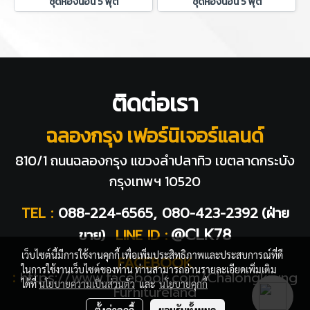
ชุดห้องนอน 5 ฟุต
ชุดห้องนอน 5 ฟุต
ติดต่อเรา
ฉลองกรุง เฟอร์นิเจอร์แลนด์
810/1 ถนนฉลองกรุง แขวงลำปลาทิว
เขตลาดกระบัง
กรุงเทพฯ 10520
TEL :
088-224-6565, 080-423-2392
(ฝ่าย
@CLK78
ขาย)
LINE ID :
เว็บไซต์นี้มีการใช้งานคุกกี้ เพื่อเพิ่มประสิทธิภาพและประสบการณ์ที่ดี
FACEBOOK
ในการใช้งานเว็บไซต์ของท่าน ท่านสามารถอ่านรายละเอียดเพิ่มเติม
:
https://www.facebook.com/Chalongkrung
ได้ที่
นโยบายความเป็นส่วนตัว
และ
นโยบายคุกกี้
Furnitureland