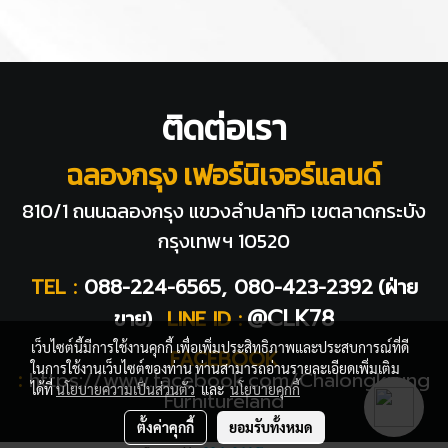
ติดต่อเรา
ฉลองกรุง เฟอร์นิเจอร์แลนด์
810/1 ถนนฉลองกรุง แขวงลำปลาทิว
เขตลาดกระบัง
กรุงเทพฯ 10520
TEL :
088-224-6565, 080-423-2392
(ฝ่าย
@CLK78
ขาย)
LINE ID :
เว็บไซต์นี้มีการใช้งานคุกกี้ เพื่อเพิ่มประสิทธิภาพและประสบการณ์ที่ดี
FACEBOOK
ในการใช้งานเว็บไซต์ของท่าน ท่านสามารถอ่านรายละเอียดเพิ่มเติม
:
https://www.facebook.com/Chalongkrung
ได้ที่
นโยบายความเป็นส่วนตัว
และ
นโยบายคุกกี้
Furnitureland
ตั้งค่าคุกกี้
ยอมรับทั้งหมด