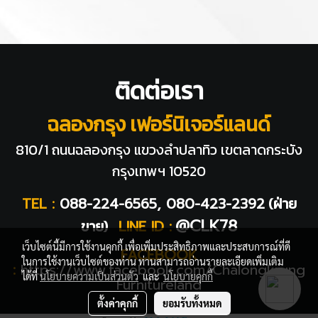
ติดต่อเรา
ฉลองกรุง เฟอร์นิเจอร์แลนด์
810/1 ถนนฉลองกรุง แขวงลำปลาทิว
เขตลาดกระบัง
กรุงเทพฯ 10520
TEL :
088-224-6565, 080-423-2392
(ฝ่าย
@CLK78
ขาย)
LINE ID :
เว็บไซต์นี้มีการใช้งานคุกกี้ เพื่อเพิ่มประสิทธิภาพและประสบการณ์ที่ดี
FACEBOOK
ในการใช้งานเว็บไซต์ของท่าน ท่านสามารถอ่านรายละเอียดเพิ่มเติม
:
https://www.facebook.com/Chalongkrung
ได้ที่
นโยบายความเป็นส่วนตัว
และ
นโยบายคุกกี้
Furnitureland
ตั้งค่าคุกกี้
ยอมรับทั้งหมด