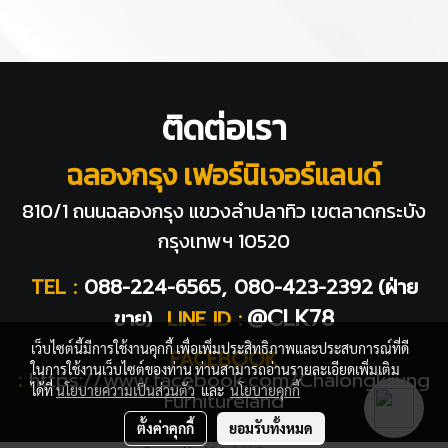
ติดต่อเรา
ฉลองกรุง เฟอร์นิเจอร์แลนด์
810/1 ถนนฉลองกรุง แขวงลำปลาทิว
เขตลาดกระบัง
กรุงเทพฯ 10520
TEL :
088-224-6565, 080-423-2392
(ฝ่าย
@CLK78
ขาย)
LINE ID :
เว็บไซต์นี้มีการใช้งานคุกกี้ เพื่อเพิ่มประสิทธิภาพและประสบการณ์ที่ดี
FACEBOOK
ในการใช้งานเว็บไซต์ของท่าน ท่านสามารถอ่านรายละเอียดเพิ่มเติม
:
https://www.facebook.com/Chalongkrung
ได้ที่
นโยบายความเป็นส่วนตัว
และ
นโยบายคุกกี้
Furnitureland
ตั้งค่าคุกกี้
ยอมรับทั้งหมด