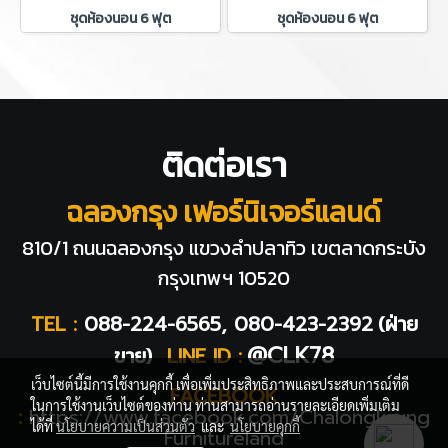
ชุดห้องนอน 6 ฟุต
ชุดห้องนอน 6 ฟุต
ติดต่อเรา
ฉลองกรุง เฟอร์นิเจอร์แลนด์
810/1 ถนนฉลองกรุง แขวงลำปลาทิว
เขตลาดกระบัง
กรุงเทพฯ 10520
TEL :
088-224-6565, 080-423-2392
(ฝ่าย
@CLK78
ขาย)
LINE ID :
เว็บไซต์นี้มีการใช้งานคุกกี้ เพื่อเพิ่มประสิทธิภาพและประสบการณ์ที่ดี
FACEBOOK
ในการใช้งานเว็บไซต์ของท่าน ท่านสามารถอ่านรายละเอียดเพิ่มเติม
:
https://www.facebook.com/Chalongkrung
ได้ที่
นโยบายความเป็นส่วนตัว
และ
นโยบายคุกกี้
Furnitureland