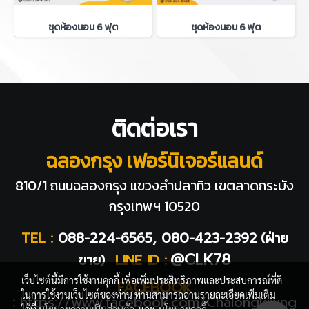
ชุดห้องนอน 6 ฟุต
ชุดห้องนอน 6 ฟุต
ติดต่อเรา
ฉลองกรุง เฟอร์นิเจอร์แลนด์
810/1 ถนนฉลองกรุง แขวงลำปลาทิว
เขตลาดกระบัง
กรุงเทพฯ 10520
TEL :
088-224-6565, 080-423-2392
(ฝ่าย
@CLK78
ขาย)
LINE ID :
เว็บไซต์นี้มีการใช้งานคุกกี้ เพื่อเพิ่มประสิทธิภาพและประสบการณ์ที่ดี
FACEBOOK
ในการใช้งานเว็บไซต์ของท่าน ท่านสามารถอ่านรายละเอียดเพิ่มเติม
:
https://www.facebook.com/Chalongkrung