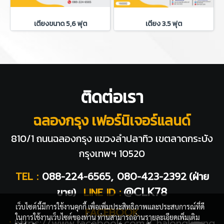
เตียงขนาด 5,6 ฟุต
เตียง 3.5 ฟุต
ติดต่อเรา
ฉลองกรุง เฟอร์นิเจอร์แลนด์
810/1 ถนนฉลองกรุง แขวงลำปลาทิว
เขตลาดกระบัง
กรุงเทพฯ 10520
TEL :
088-224-6565, 080-423-2392
(ฝ่าย
@CLK78
ขาย)
LINE ID :
เว็บไซต์นี้มีการใช้งานคุกกี้ เพื่อเพิ่มประสิทธิภาพและประสบการณ์ที่ดี
FACEBOOK
ในการใช้งานเว็บไซต์ของท่าน ท่านสามารถอ่านรายละเอียดเพิ่มเติม
:
https://www.facebook.com/Chalongkrung