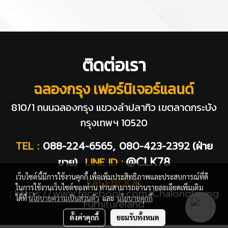
ติดต่อเรา
ฉลองกรุง เฟอร์นิเจอร์แลนด์
810/1 ถนนฉลองกรุง แขวงลำปลาทิว
เขตลาดกระบัง
กรุงเทพฯ 10520
TEL :
088-224-6565, 080-423-2392
(ฝ่าย
@CLK78
ขาย)
LINE ID :
เว็บไซต์นี้มีการใช้งานคุกกี้ เพื่อเพิ่มประสิทธิภาพและประสบการณ์ที่ดี
FACEBOOK
ในการใช้งานเว็บไซต์ของท่าน ท่านสามารถอ่านรายละเอียดเพิ่มเติม
:
https://www.facebook.com/Chalongkrung
ได้ที่
นโยบายความเป็นส่วนตัว
และ
นโยบายคุกกี้
Furnitureland
ตั้งค่าคุกกี้
ยอมรับทั้งหมด