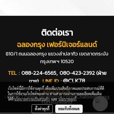
ติดต่อเรา
ฉลองกรุง เฟอร์นิเจอร์แลนด์
810/1 ถนนฉลองกรุง แขวงลำปลาทิว
เขตลาดกระบัง
กรุงเทพฯ 10520
TEL :
088-224-6565, 080-423-2392
(ฝ่าย
@CLK78
ขาย)
LINE ID :
เว็บไซต์นี้มีการใช้งานคุกกี้ เพื่อเพิ่มประสิทธิภาพและประสบการณ์ที่ดี
FACEBOOK
ในการใช้งานเว็บไซต์ของท่าน ท่านสามารถอ่านรายละเอียดเพิ่มเติม
:
https://www.facebook.com/Chalongkrung
ได้ที่
นโยบายความเป็นส่วนตัว
และ
นโยบายคุกกี้
Furnitureland
ตั้งค่าคุกกี้
ยอมรับทั้งหมด