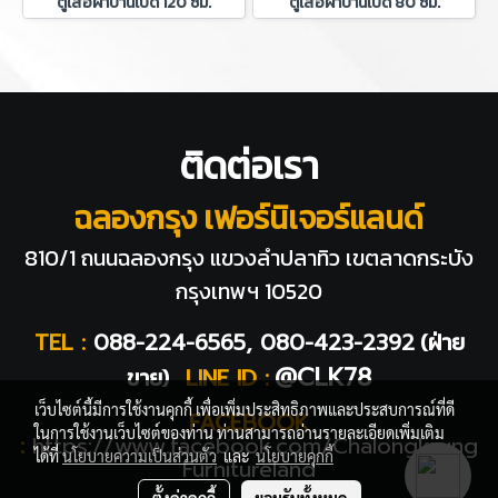
ตู้เสื้อผ้าบานเปิด 120 ซม.
ตู้เสื้อผ้าบานเปิด 80 ซม.
ติดต่อเรา
ฉลองกรุง เฟอร์นิเจอร์แลนด์
810/1 ถนนฉลองกรุง แขวงลำปลาทิว
เขตลาดกระบัง
กรุงเทพฯ 10520
TEL :
088-224-6565, 080-423-2392
(ฝ่าย
@CLK78
ขาย)
LINE ID :
เว็บไซต์นี้มีการใช้งานคุกกี้ เพื่อเพิ่มประสิทธิภาพและประสบการณ์ที่ดี
FACEBOOK
ในการใช้งานเว็บไซต์ของท่าน ท่านสามารถอ่านรายละเอียดเพิ่มเติม
:
https://www.facebook.com/Chalongkrung
ได้ที่
นโยบายความเป็นส่วนตัว
และ
นโยบายคุกกี้
Furnitureland