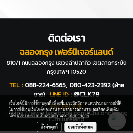
ติดต่อเรา
ฉลองกรุง เฟอร์นิเจอร์แลนด์
810/1 ถนนฉลองกรุง แขวงลำปลาทิว
เขตลาดกระบัง
กรุงเทพฯ 10520
TEL :
088-224-6565, 080-423-2392
(ฝ่าย
@CLK78
ขาย)
LINE ID :
เว็บไซต์นี้มีการใช้งานคุกกี้ เพื่อเพิ่มประสิทธิภาพและประสบการณ์ที่ดี
FACEBOOK
ในการใช้งานเว็บไซต์ของท่าน ท่านสามารถอ่านรายละเอียดเพิ่มเติม
:
https://www.facebook.com/Chalongkrung
ได้ที่
นโยบายความเป็นส่วนตัว
และ
นโยบายคุกกี้
Furnitureland
ตั้งค่าคุกกี้
ยอมรับทั้งหมด