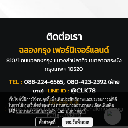
ติดต่อเรา
ฉลองกรุง เฟอร์นิเจอร์แลนด์
810/1 ถนนฉลองกรุง แขวงลำปลาทิว
เขตลาดกระบัง
กรุงเทพฯ 10520
TEL :
088-224-6565, 080-423-2392
(ฝ่าย
@CLK78
ขาย)
LINE ID :
เว็บไซต์นี้มีการใช้งานคุกกี้ เพื่อเพิ่มประสิทธิภาพและประสบการณ์ที่ดี
FACEBOOK
ในการใช้งานเว็บไซต์ของท่าน ท่านสามารถอ่านรายละเอียดเพิ่มเติม
:
https://www.facebook.com/Chalongkrung
ได้ที่
นโยบายความเป็นส่วนตัว
และ
นโยบายคุกกี้
Furnitureland
ตั้งค่าคุกกี้
ยอมรับทั้งหมด