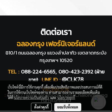
ติดต่อเรา
ฉลองกรุง เฟอร์นิเจอร์แลนด์
810/1 ถนนฉลองกรุง แขวงลำปลาทิว
เขตลาดกระบัง
กรุงเทพฯ 10520
TEL :
088-224-6565, 080-423-2392
(ฝ่าย
@CLK78
ขาย)
LINE ID :
เว็บไซต์นี้มีการใช้งานคุกกี้ เพื่อเพิ่มประสิทธิภาพและประสบการณ์ที่ดี
FACEBOOK
ในการใช้งานเว็บไซต์ของท่าน ท่านสามารถอ่านรายละเอียดเพิ่มเติม
:
https://www.facebook.com/Chalongkrung
ได้ที่
นโยบายความเป็นส่วนตัว
และ
นโยบายคุกกี้
Furnitureland
ตั้งค่าคุกกี้
ยอมรับทั้งหมด