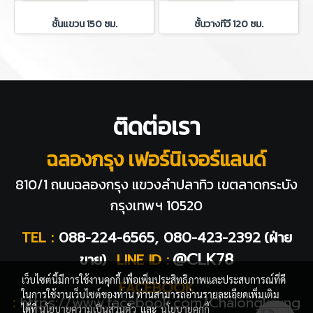
ชั้นแขวน 150 ซม.
ชั้นวางทีวี 120 ซม.
ติดต่อเรา
ฉลองกรุง เฟอร์นิเจอร์แลนด์
810/1 ถนนฉลองกรุง แขวงลำปลาทิว
เขตลาดกระบัง
กรุงเทพฯ 10520
TEL :
088-224-6565, 080-423-2392
(ฝ่าย
@CLK78
ขาย)
LINE ID :
เว็บไซต์นี้มีการใช้งานคุกกี้ เพื่อเพิ่มประสิทธิภาพและประสบการณ์ที่ดี
FACEBOOK
ในการใช้งานเว็บไซต์ของท่าน ท่านสามารถอ่านรายละเอียดเพิ่มเติม
:
https://www.facebook.com/Chalongkrung
ได้ที่
นโยบายความเป็นส่วนตัว
และ
นโยบายคุกกี้