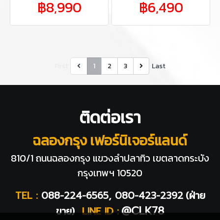
฿8,990
฿6,490
First
1
2
3
Last
ติดต่อเรา
ฉลองกรุง เฟอร์นิเจอร์แลนด์
810/1 ถนนฉลองกรุง แขวงลำปลาทิว
เขตลาดกระบัง
กรุงเทพฯ 10520
TEL :
088-224-6565, 080-423-2392
(ฝ่าย
@CLK78
ขาย)
LINE ID :