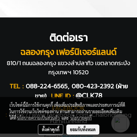
ติดต่อเรา
ฉลองกรุง เฟอร์นิเจอร์แลนด์
810/1 ถนนฉลองกรุง แขวงลำปลาทิว
เขตลาดกระบัง
กรุงเทพฯ 10520
TEL :
088-224-6565, 080-423-2392
(ฝ่าย
@CLK78
ขาย)
LINE ID :
เว็บไซต์นี้มีการใช้งานคุกกี้ เพื่อเพิ่มประสิทธิภาพและประสบการณ์ที่ดี
FACEBOOK
ในการใช้งานเว็บไซต์ของท่าน ท่านสามารถอ่านรายละเอียดเพิ่มเติม
:
https://www.facebook.com/Chalongkrung
ได้ที่
นโยบายความเป็นส่วนตัว
และ
นโยบายคุกกี้
Furnitureland
ตั้งค่าคุกกี้
ยอมรับทั้งหมด
Powered by
MakeWebEasy.com