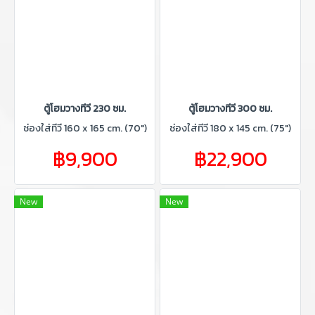
ตู้โฮมวางทีวี 230 ซม.
ตู้โฮมวางทีวี 300 ซม.
ช่องใส่ทีวี 160 x 165 cm. (70")
ช่องใส่ทีวี 180 x 145 cm. (75")
฿9,900
฿22,900
New
New