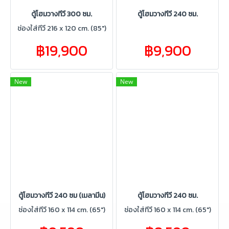
ตู้โฮมวางทีวี 300 ซม.
ตู้โฮมวางทีวี 240 ซม.
ช่องใส่ทีวี 216 x 120 cm. (85")
฿19,900
฿9,900
New
New
ตู้โฮมวางทีวี 240 ซม (เมลามีน)
ตู้โฮมวางทีวี 240 ซม.
ช่องใส่ทีวี 160 x 114 cm. (65")
ช่องใส่ทีวี 160 x 114 cm. (65")