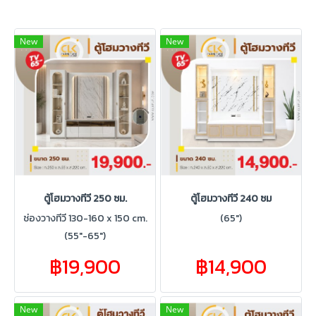
New
New
ตู้โฮมวางทีวี 250 ซม.
ตู้โฮมวางทีวี 240 ซม
ช่องวางทีวี 130-160 x 150 cm.
(65")
(55"-65")
฿19,900
฿14,900
New
New