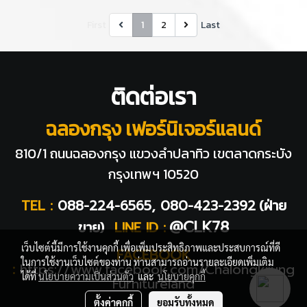
First
1
2
Last
ติดต่อเรา
ฉลองกรุง เฟอร์นิเจอร์แลนด์
810/1 ถนนฉลองกรุง แขวงลำปลาทิว
เขตลาดกระบัง
กรุงเทพฯ 10520
TEL :
088-224-6565, 080-423-2392
(ฝ่าย
@CLK78
ขาย)
LINE ID :
เว็บไซต์นี้มีการใช้งานคุกกี้ เพื่อเพิ่มประสิทธิภาพและประสบการณ์ที่ดี
FACEBOOK
ในการใช้งานเว็บไซต์ของท่าน ท่านสามารถอ่านรายละเอียดเพิ่มเติม
:
https://www.facebook.com/Chalongkrung
ได้ที่
นโยบายความเป็นส่วนตัว
และ
นโยบายคุกกี้
Furnitureland
ตั้งค่าคุกกี้
ยอมรับทั้งหมด