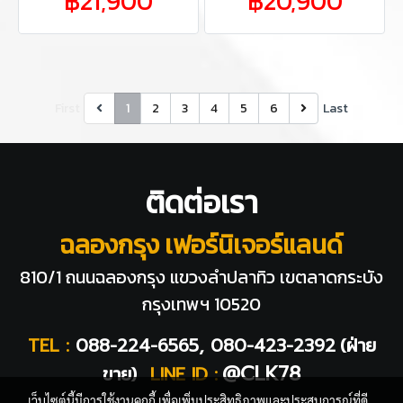
฿21,900
฿20,900
First
1
2
3
4
5
6
Last
ติดต่อเรา
ฉลองกรุง เฟอร์นิเจอร์แลนด์
810/1 ถนนฉลองกรุง แขวงลำปลาทิว
เขตลาดกระบัง
กรุงเทพฯ 10520
TEL :
088-224-6565, 080-423-2392
(ฝ่าย
@CLK78
ขาย)
LINE ID :
เว็บไซต์นี้มีการใช้งานคุกกี้ เพื่อเพิ่มประสิทธิภาพและประสบการณ์ที่ดี