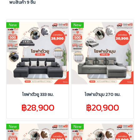
พบสินค้า 9 ชิ้น
New
New
โซฟาตัวยู 333 ซม.
โซฟาเข้ามุม 270 ซม.
฿28,900
฿20,900
New
New