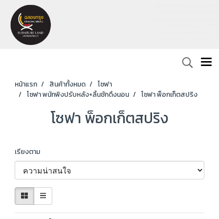
หน้าแรก
สินค้าทั้งหมด
โซฟา
โซฟา พนักพิงปรับหลัง+ลิ้นชักดึงนอน
โซฟา พ็อกเก็ตสปริง
โซฟา พ็อกเก็ตสปริง
เรียงตาม